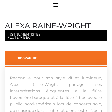
ALEXA RAINE-WRIGHT
INSTRUMENTISTES
FLÛTE À BEC
BIOGRAPHIE
Reconnue pour son style vif et lumineux,
Alexa Raine-Wright partage ses
interprétations éloquentes à la flûte
traversière baroque et à la flûte à bec avec le
public nord-américain lors de concerts solo,
de musique de chambre et d’orchestre. Née à