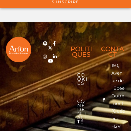
S'INSCRIRE
POLITI
CONTA
QUES
CT
150,
Aven
CO
OKI
ue de
ES
l'Épée
Outre
CO
mont
NFI
DE
(Québ
NTI
ALI
ec)
TÉ
H2V