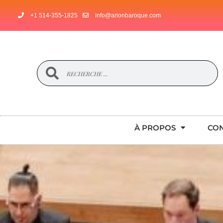
+1 514-355-1825
info@arionbaroque.com
À PROPOS
CO