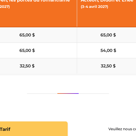
 2027)
(3-4 avril 2027)
65,00 $
65,00 $
65,00 $
54,00 $
32,50 $
32,50 $
Tarif
Veuillez nous c