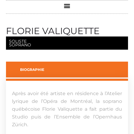
FLORIE VALIQUETTE
SOLISTE
SOPRANO
BIOGRAPHIE
Après avoir été artiste en résidence à l’Atelier
lyrique de l’Opéra de Montréal, la soprano
québécoise Florie Valiquette a fait partie du
Studio puis de l’Ensemble de l’Opernhaus
Zürich.