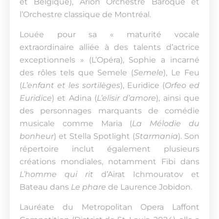
et Belgique), Arion Orchestre Baroque et
l’Orchestre classique de Montréal.
Louée pour sa « maturité vocale
extraordinaire alliée à des talents d’actrice
exceptionnels » (L’Opéra), Sophie a incarné
des rôles tels que Semele (
Semele
), Le Feu
(
L’enfant et les sortilèges
), Euridice (
Orfeo ed
Euridice
) et Adina (
L’elisir d’amore
), ainsi que
des personnages marquants de comédie
musicale comme Maria (
La Mélodie du
bonheur
) et Stella Spotlight (
Starmania
). Son
répertoire inclut également plusieurs
créations mondiales, notamment Fibi dans
L’homme qui rit
d’Airat Ichmouratov et
Bateau dans
Le phare
de Laurence Jobidon.
Lauréate du Metropolitan Opera Laffont