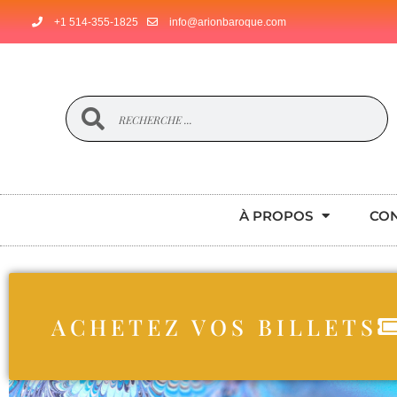
+1 514-355-1825
info@arionbaroque.com
À PROPOS
CO
ACHETEZ VOS BILLETS