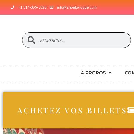
+1 514-355-1825
info@arionbaroque.com
À PROPOS
CO
ACHETEZ VOS BILLETS