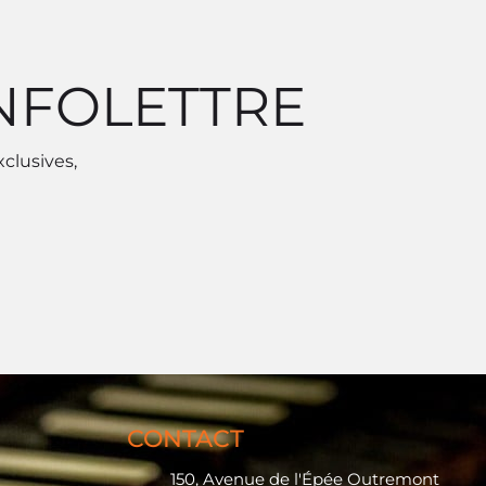
INFOLETTRE
xclusives,
CONTACT
150, Avenue de l'Épée Outremont