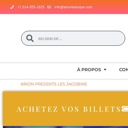
+1 514-355-1825
info@arionbaroque.com
À PROPOS
CO
ARION PRESENTS LES JACOBINS
ACHETEZ VOS BILLETS