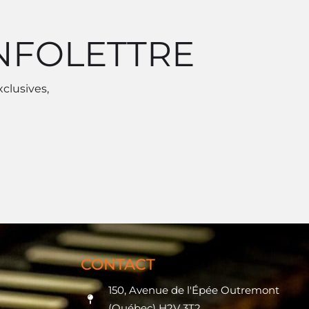
INFOLETTRE
xclusives,
CONTACT
150, Avenue de l'Épée Outremont
(Québec) H2V 3T2