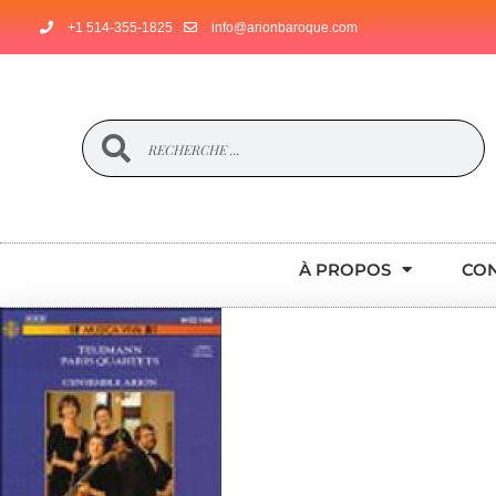
+1 514-355-1825
info@arionbaroque.com
À PROPOS
CO