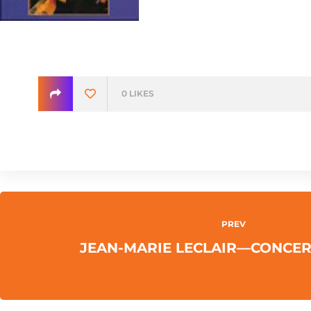
0
LIKES
PREV
JEAN-MARIE LECLAIR—CONCERT