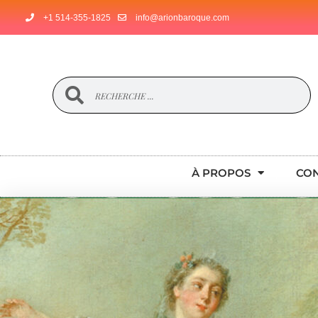
+1 514-355-1825
info@arionbaroque.com
À PROPOS
CO