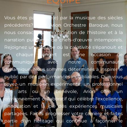
ÉQUIPE
Vous êtes passionné(e) par la musique des siècles
précédents? Chez Arion Orchestre Baroque, nous
nous consacrons à l'exploration de l'histoire et à la
narration puissante de chefs-d'œuvre intemporels.
Rejoignez une équipe où la créativité s'épanouit et
où chaque concert est une occasion de
communiquer avec notre communauté
dynamique. Nous sommes déterminés à inspirer le
public par des performances inoubliables. Que vous
soyez un musicien expérimenté, un professionnel
des arts ou un bénévole, Arion offre un
environnement collaboratif qui célèbre l'excellence,
l'innovation et la joie des expériences musicales
partagées. Faites progresser votre carrière et faites
partie d'un héritage qui continue à façonner le