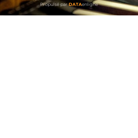
Propulsé par
DATA
enligne