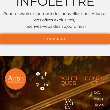
INFOLETTRE
Pour recevoir en primeur des nouvelles chez Arion et
des offres exclusives,
inscrivez-vous dès aujourd’hui !
S'INSCRIRE
POLITI
CONTA
QUES
CT
150,
Aven
CO
OKI
ue de
ES