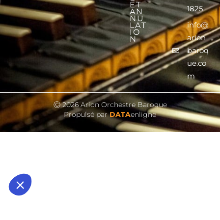
ET
1825
AN
NU
info@
LAT
IO
arion
N
baroq
ue.co
m
Ⓒ 2026 Arion Orchestre Baroque
Propulsé par
DATA
enligne