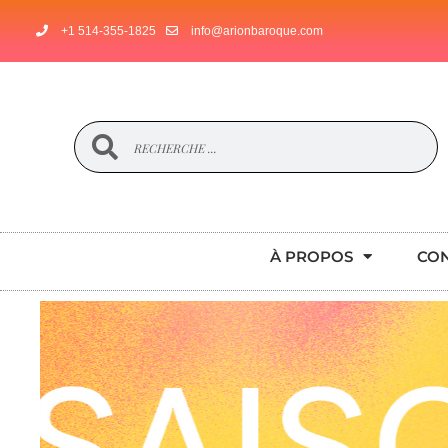
+1 514-355-1825
info@arionbaroque.com
À PROPOS
CO