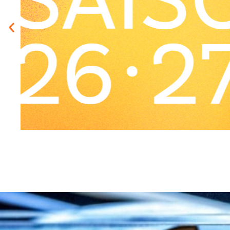
📣
NOUVEA
U CD