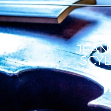
JEAN
SCYL